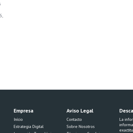
s
6,
Empresa
Aviso Legal
Desca
Início
Contacto
La info
informa
Estrategia Digital
Sobre Nosotros
exactit