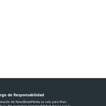
rgo de Responsabilidad
rmación de NewsBeatsMedia es solo para fines
tivos. No asumimos responsabilidad alguna por la