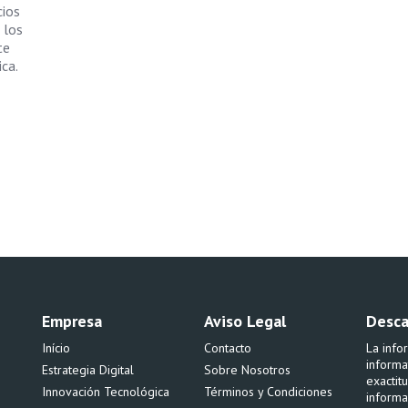
cios
 los
te
ica.
Empresa
Aviso Legal
Desca
Início
Contacto
La info
informa
Estrategia Digital
Sobre Nosotros
exactit
Innovación Tecnológica
Términos y Condiciones
informa