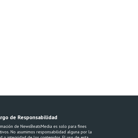
rgo de Responsabilidad
rmación de NewsBeatsMedia es solo para fines
tivos. No asumimos responsabilidad alguna por la
ud o integridad de los contenidos. El uso de esta