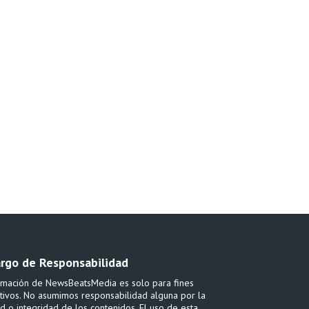
rgo de Responsabilidad
rmación de NewsBeatsMedia es solo para fines
tivos. No asumimos responsabilidad alguna por la
ud o integridad de los contenidos. El uso de esta