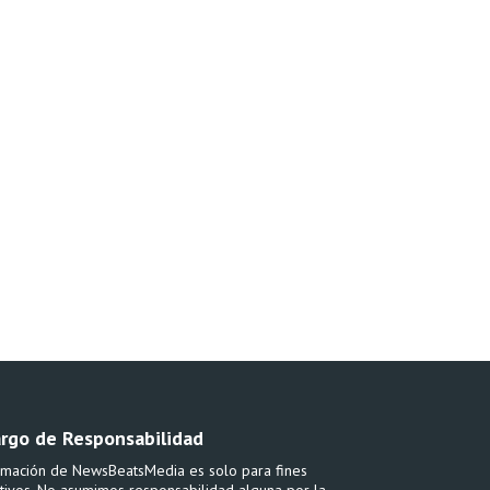
rgo de Responsabilidad
rmación de NewsBeatsMedia es solo para fines
tivos. No asumimos responsabilidad alguna por la