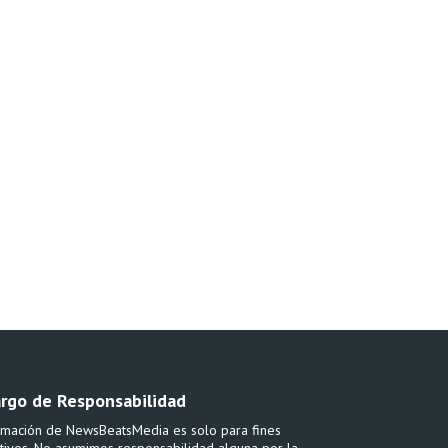
rgo de Responsabilidad
rmación de NewsBeatsMedia es solo para fines
tivos. No asumimos responsabilidad alguna por la