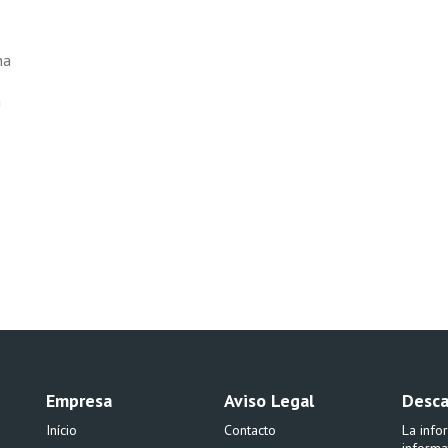
na
a
Empresa
Aviso Legal
Desca
Início
Contacto
La info
informa