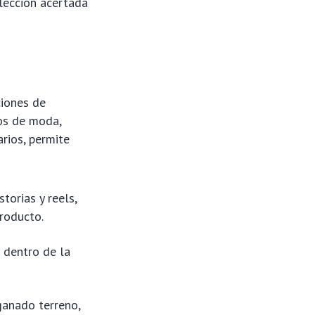
elección acertada
ciones de
tos de moda,
rios, permite
torias y reels,
producto.
 dentro de la
ganado terreno,