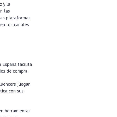
z y la
n las
tas plataformas
 en los canales
 España facilita
ades de compra.
fluencers juegan
tica con sus
en herramientas