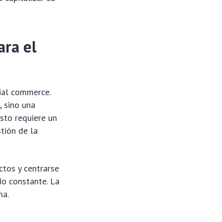
ara el
ial commerce.
, sino una
sto requiere un
tión de la
ctos y centrarse
do constante. La
ma.