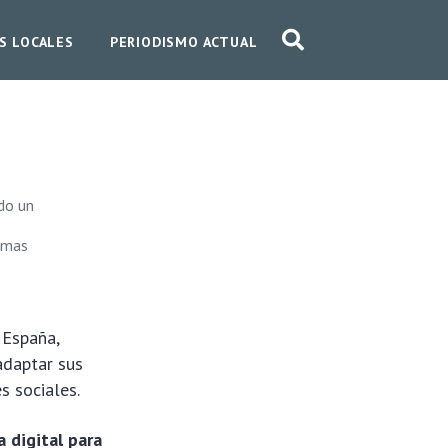
S LOCALES
PERIODISMO ACTUAL
do un
e
ormas
 España,
adaptar sus
s sociales.
 digital para