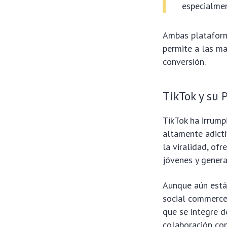
especialme
Ambas plataform
permite a las ma
conversión.
TikTok y su
TikTok ha irrum
altamente adicti
la viralidad, of
jóvenes y genera
Aunque aún está 
social commerce 
que se integre de
colaboración con