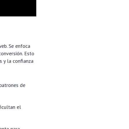
web. Se enfoca
conversión. Esto
s y la confianza
 patrones de
icultan el
ante para