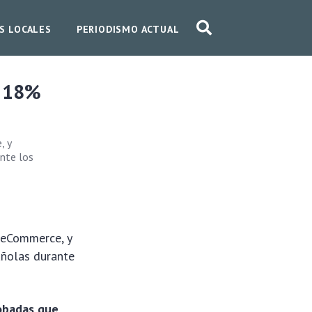
S LOCALES
PERIODISMO ACTUAL
l 18%
, y
nte los
l eCommerce, y
añolas durante
robadas que