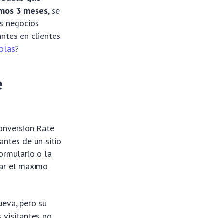
imos 3 meses
, se
os negocios
antes en clientes
olas
?
e
Conversion Rate
antes de un sitio
ormulario o la
acar el máximo
ueva, pero su
 visitantes no