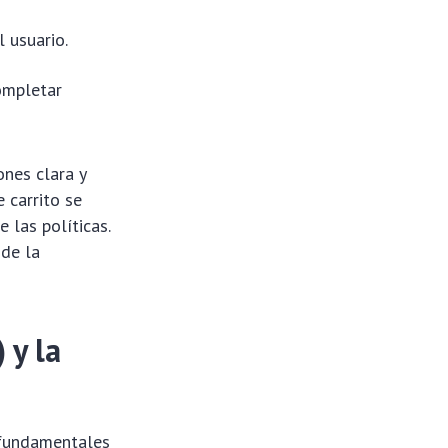
 usuario.
completar
ones clara y
 carrito se
 las políticas.
 de la
 y la
s fundamentales