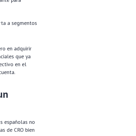
erta a segmentos
ro en adquirir
nciales que ya
ectivo en el
cuenta.
un
as españolas no
ias de CRO bien