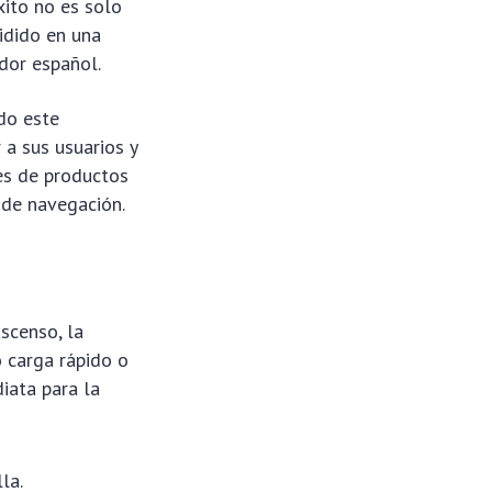
ito no es solo
sidido en una
dor español.
do este
 a sus usuarios y
es de productos
 de navegación.
scenso, la
o carga rápido o
iata para la
la.