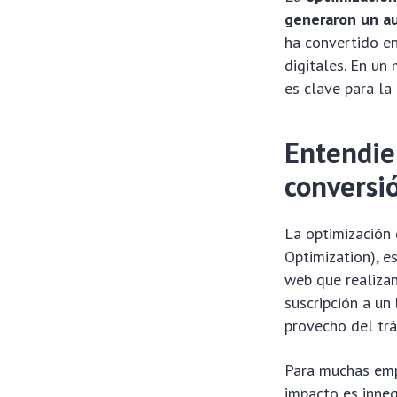
generaron un a
ha convertido en
digitales. En un
es clave para la
Entendie
conversi
La optimización 
Optimization), e
web que realiza
suscripción a un
provecho del trá
Para muchas empr
impacto es inneg