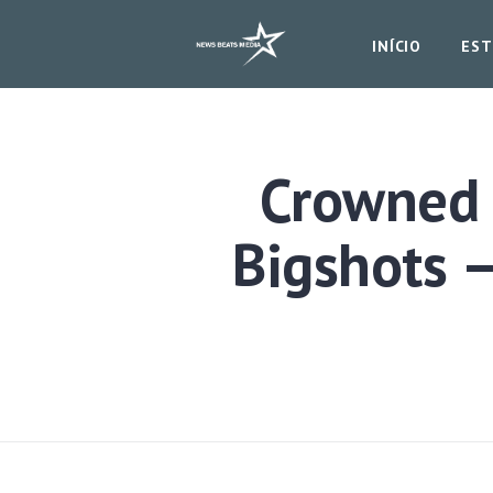
INÍCIO
EST
Crowned 
Bigshots –