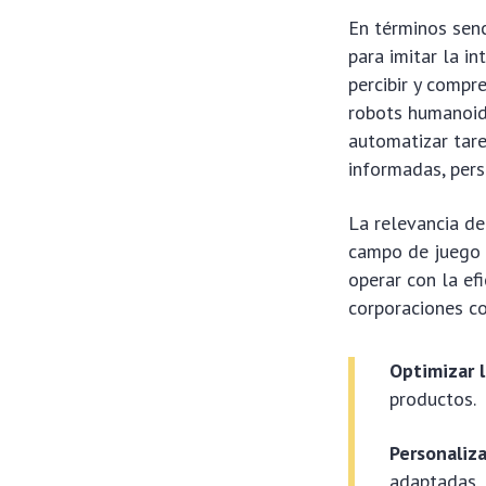
En términos senci
para imitar la i
percibir y compr
robots humanoid
automatizar tare
informadas, pers
La relevancia de
campo de juego 
operar con la ef
corporaciones c
Optimizar l
productos.
Personaliza
adaptadas.