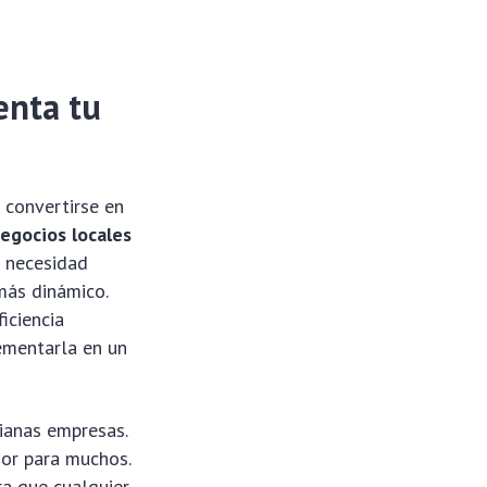
enta tu
a convertirse en
egocios locales
a necesidad
más dinámico.
iciencia
rementarla en un
dianas empresas.
dor para muchos.
ra que cualquier