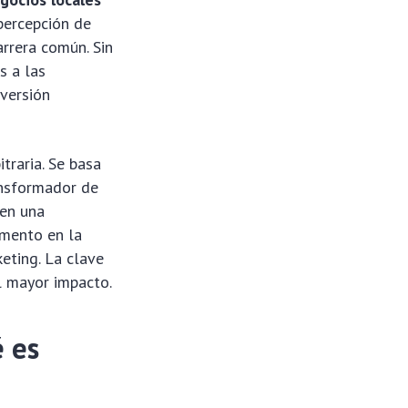
percepción de
arrera común. Sin
s a las
nversión
traria. Se basa
ansformador de
 en una
umento en la
eting. La clave
l mayor impacto.
é es