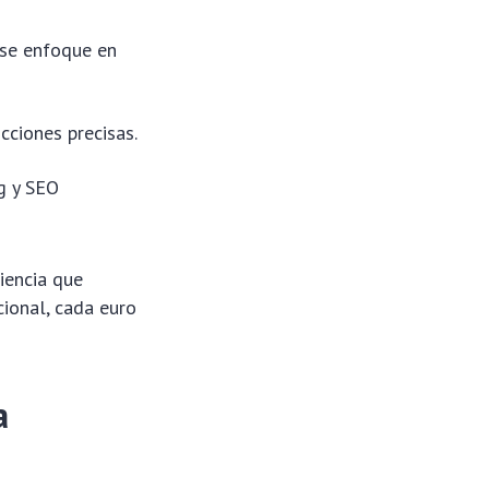
 se enfoque en
cciones precisas.
g y SEO
iencia que
ional, cada euro
a