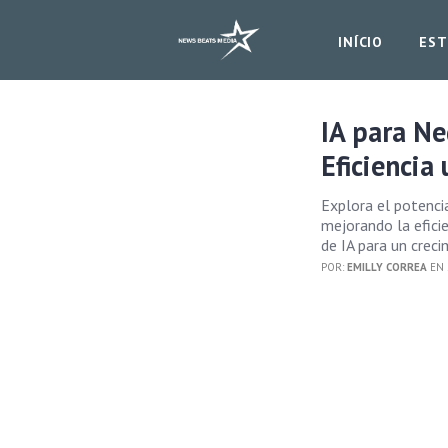
INÍCIO
EST
IA para N
Eficienci
Explora el potencia
mejorando la eficie
de IA para un creci
POR:
EMILLY CORREA
EN 