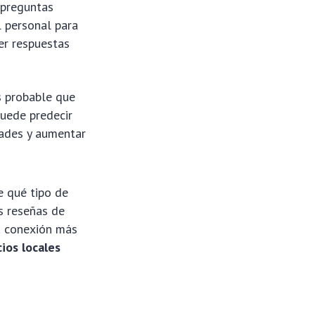
 preguntas
l personal para
er respuestas
 probable que
puede predecir
dades y aumentar
e qué tipo de
s reseñas de
na conexión más
ios locales