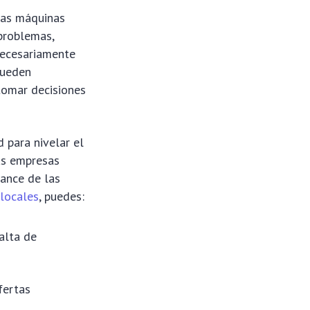
 las máquinas
 problemas,
 necesariamente
pueden
tomar decisiones
 para nivelar el
as empresas
cance de las
 locales
, puedes:
alta de
fertas