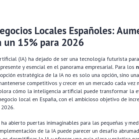
Negocios Locales Españoles: Aum
ia un 15% para 2026
rtificial (IA) ha dejado de ser una tecnología futurista par
presente y esencial en el panorama empresarial. Para los
n
dopción estratégica de la IA no es solo una opción, sino un
mantenerse competitivos y crecer en un mercado cada vez 
plora cómo la inteligencia artificial puede transformar la ef
negocio local en España, con el ambicioso objetivo de inc
 2026.
n ha abierto puertas inimaginables para las pequeñas y me
 implementación de la IA puede parecer un desafío abruma
 es desmitificar la IA y ofrecer una guía clara y práctica pa