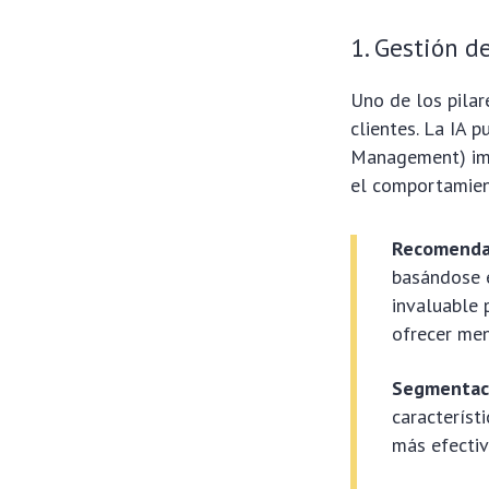
1. Gestión d
Uno de los pilar
clientes. La IA 
Management) impu
el comportamient
Recomendac
basándose e
invaluable 
ofrecer men
Segmentaci
característ
más efectiva