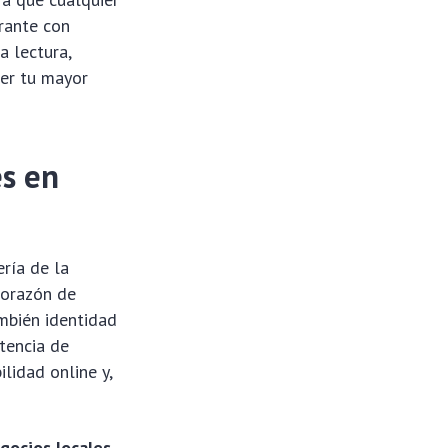
rante con
a lectura,
er tu mayor
es en
ría de la
corazón de
ambién identidad
tencia de
lidad online y,
gocios locales